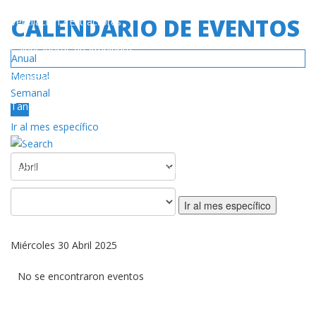
CALENDARIO DE EVENTOS
Ventilación / Extractores
Calentadores de Ambiente
Anual
Mensual
Turbinas
Semanal
Tanques de Gas
Hoy
Ir al mes específico
SERVICIO
Red de Centros de Servicios Autorizado
Póliza de Garantía
Ir al mes específico
DESCARGAS
Miércoles 30 Abril 2025
Catálogos / Manuales
No se encontraron eventos
Videos