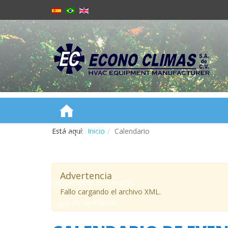
Está aquí:
Inicio
Calendario
NOSOTROS
PRODUCTOS
Advertencia
Enfriamiento Evaporativo
Fallo cargando el archivo XML.
Cajas de Ventilación
Cortinas de Aire